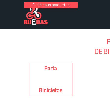
Vaya al Contenido
Exhiba sus productos
DE B
Porta
Cotizar
Clic aqui
Bicicletas